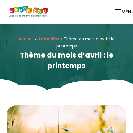
Panneau de gestion des cookies
MEN
Accueil
>
Actualités
>
Thème du mois d’avril : le
printemps
Thème du mois d’avril : le
printemps