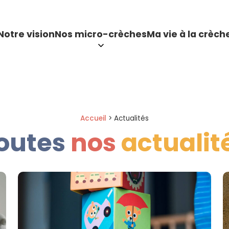
Notre vision
Nos micro-crèches
Ma vie à la crèch
Accueil
>
Actualités
outes
nos
actualit