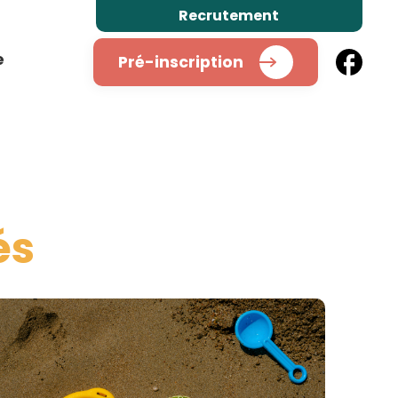
Recrutement
e
Pré-inscription
és